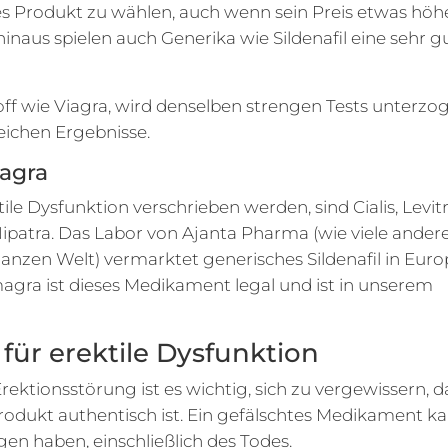
s Produkt zu wählen, auch wenn sein Preis etwas höh
 hinaus spielen auch Generika wie Sildenafil eine sehr g
toff wie Viagra, wird denselben strengen Tests unterzo
leichen Ergebnisse.
magra
le Dysfunktion verschrieben werden, sind Cialis, Levitr
Nipatra. Das Labor von Ajanta Pharma (wie viele ander
zen Welt) vermarktet generisches Sildenafil in Euro
gra ist dieses Medikament legal und ist in unserem
für erektile Dysfunktion
ktionsstörung ist es wichtig, sich zu vergewissern, d
Produkt authentisch ist. Ein gefälschtes Medikament k
n haben, einschließlich des Todes.