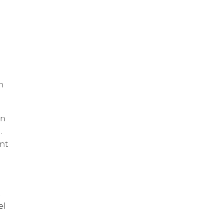
n
en
.
nt
t
el