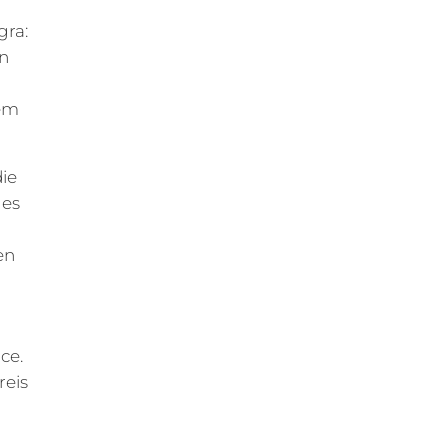
gra:
en
nem
die
 es
en
ce.
reis