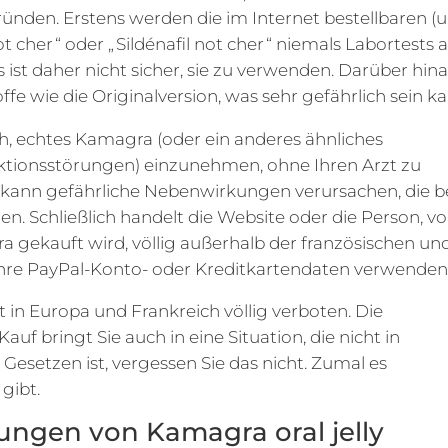
Gründen. Erstens werden die im Internet bestellbaren (
cher “ oder „ Sildénafil not cher “ niemals Labortests 
st daher nicht sicher, sie zu verwenden. Darüber hin
offe wie die Originalversion, was sehr gefährlich sein k
ch, echtes Kamagra (oder ein anderes ähnliches
tionsstörungen) einzunehmen, ohne Ihren Arzt zu
ff, kann gefährliche Nebenwirkungen verursachen, die b
. Schließlich handelt die Website oder die Person, v
a gekauft wird, völlig außerhalb der französischen un
Ihre PayPal-Konto- oder Kreditkartendaten verwenden
 in Europa und Frankreich völlig verboten. Die
f bringt Sie auch in eine Situation, die nicht in
setzen ist, vergessen Sie das nicht. Zumal es
gibt.
ngen von Kamagra oral jelly