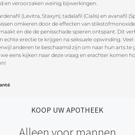
ed en veroorzaken weinig bijwerkingen.
vardenafil (Levitra, Staxyn), tadalafil (Cialis) en avanafi
nissen omkeren door de effecten van stikstofmonoxide
maakt en die de penisschade spieren ontspant. Dit v
 echte erectie te krijgen na seksuele opwinding. Vee
terwijl anderen te beschaamd zijn om naar hun arts t
 we eens kijken naar deze vraag en erachter komen ho
en!
Santé
KOOP UW APOTHEEK
Alleen voor mannen