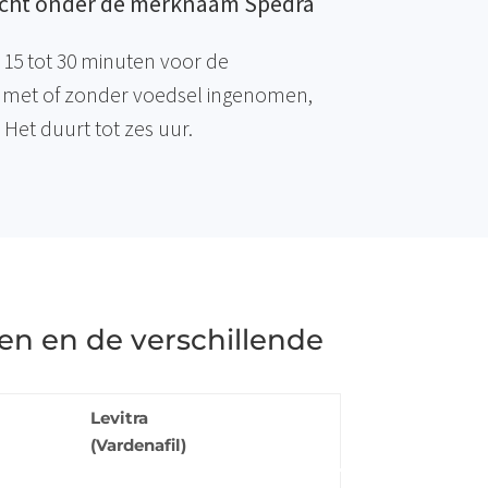
ocht onder de merknaam Spedra
15 tot 30 minuten voor de
met of zonder voedsel ingenomen,
 Het duurt tot zes uur.
ten en de verschillende
Levitra
(Vardenafil)