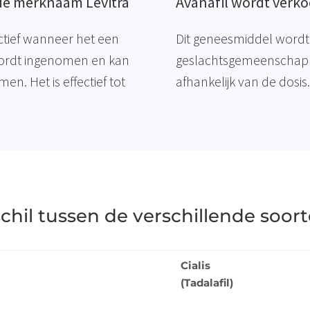
 de merknaam Levitra
Avanafil wordt verk
ctief wanneer het een
Dit geneesmiddel wordt 
ordt ingenomen en kan
geslachtsgemeenschap 
. Het is effectief tot
afhankelijk van de dosis.
schil tussen de verschillende soor
Cialis
(Tadalafil)